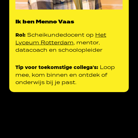
Ik ben Menno Vaas
Scheikundedocent op
Het
Rol:
Lyceum Rotterdam
, mentor,
datacoach en schoolopleider
Loop
Tip voor toekomstige collega's:
mee, kom binnen en ontdek of
onderwijs bij je past.