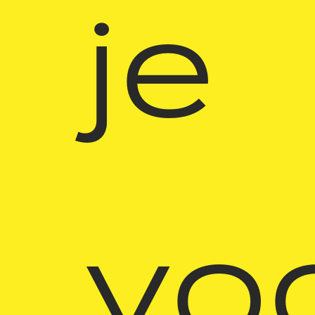
je
voo