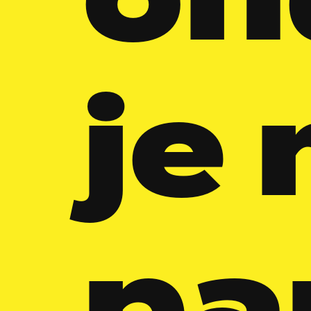
on
je