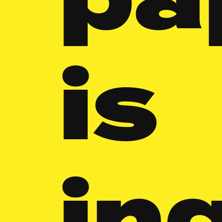
pa
is