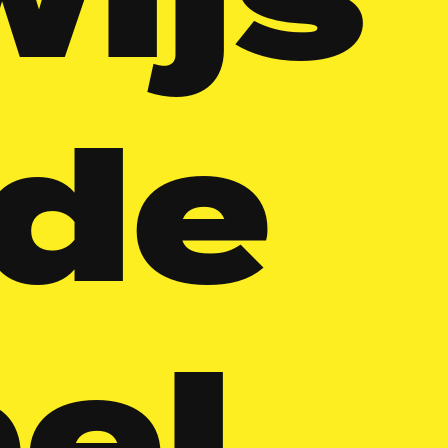
ijs
 de