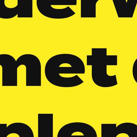
derw
 met